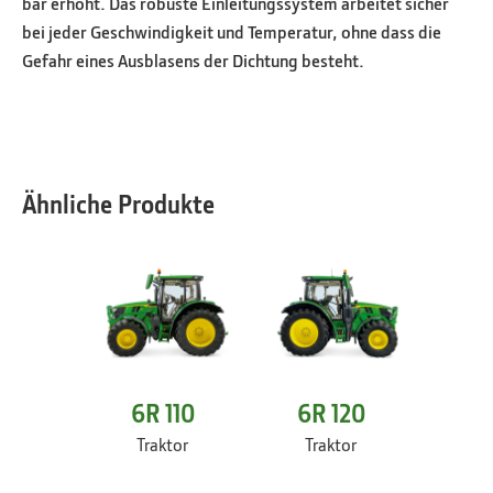
bar erhöht. Das robuste Einleitungssystem arbeitet sicher
bei jeder Geschwindigkeit und Temperatur, ohne dass die
Gefahr eines Ausblasens der Dichtung besteht.
Ähnliche Produkte
6R 110
6R 120
6R
Traktor
Traktor
Tr