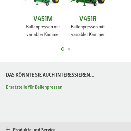
V451M
V451R
V4
Ballenpressen mit
Ballenpressen mit
Ballenp
variabler Kammer
variabler Kammer
variabl
DAS KÖNNTE SIE AUCH INTERESSIEREN...
Ersatzteile für Ballenpressen
Produkte und Service